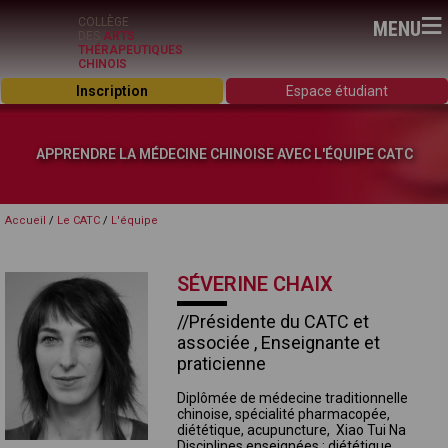
≡
COLLÈGE
MENU
DES
ARTS
THÉRAPEUTIQUES
CHINOIS
Inscription
Espace étudiant
APPRENDRE LA MÉDECINE CHINOISE AVEC L'ÉQUIPE CATC
Accueil
/
Le CATC
/
L'équipe
SÉVERINE CHAIX
//Présidente du CATC et
associée , Enseignante et
praticienne
Diplômée de médecine traditionnelle
chinoise, spécialité pharmacopée,
diététique,
acupuncture,
Xiao Tui Na
Disciplines enseignées :
diététique.