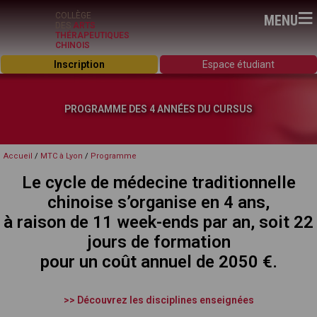
≡
COLLÈGE
MENU
DES
ARTS
THÉRAPEUTIQUES
CHINOIS
Inscription
Espace étudiant
PROGRAMME DES 4 ANNÉES DU CURSUS
Accueil
/
MTC à Lyon
/
Programme
Le cycle de médecine traditionnelle
chinoise s’organise en 4 ans,
à raison de 11 week-ends par an, soit 22
jours de formation
pour un coût annuel de 2050 €.
>> Découvrez les disciplines enseignées